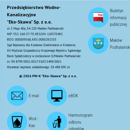
Przedsiębiorstwo Wodno-
Biuletyn
Kanalizacyjne
informacji
"Eko-Skawa" Sp. z o.o.
publicznej
ul. 3 Maja 40a, 34-220 Maków Podhalański
NIP: 552-166-57-79, REGON: 120570492
BDO: 000009568, KRS: 0000292335
Maków
Sąd Rejonowy dla Krakowa-Śródmieścia w Krakowie,
Podhalańsk
XII Wydział Gospodarczy Krajowego Rejestru Sądowego
Bank Spółdzielczy w Jordanowie O/Maków Podhalański:
nr: 98 8799 0001 0017 0103 0498 0001
Wysokość kapitału zakładowego: 28 488 000 zł
© 2026 PW-K "Eko-Skawa" Sp. z o.o.
E-mail
eBOK
Harmonogram
Wod -
odbioru
Kan
odpadów