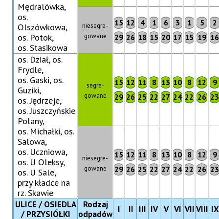
Mędralówka,
os.
15
12
4
1
6
3
1
5
2
niesegre-
Olszówkowa,
gowane
os. Potok,
29
26
18
15
20
17
15
19
16
os. Stasikowa
os. Dział, os.
Frydle,
os. Gaski, os.
15
12
11
8
13
10
8
12
9
segre-
Guziki,
gowane
29
26
25
22
27
24
22
26
23
os. Jędrzeje,
os. Juszczyńskie
Polany,
os. Michałki, os.
Salowa,
os. Uczniowa,
15
12
11
8
13
10
8
12
9
niesegre-
os. U Oleksy,
gowane
29
26
25
22
27
24
22
26
23
os. U Sale,
przy kładce na
rz. Skawie
ULICE / OSIEDLA
Rodzaj
I
II
III
IV
V
VI
VII
VIII
IX
/ PRZYSIÓŁKI
odpadów