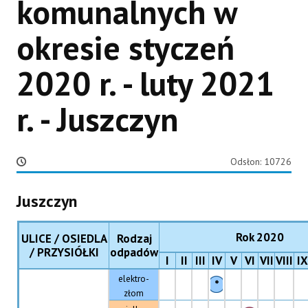
komunalnych w
okresie styczeń
2020 r. - luty 2021
r. - Juszczyn
Odsłon: 10726
Juszczyn
Rok 2020
ULICE / OSIEDLA
Rodzaj
/ PRZYSIÓŁKI
odpadów
I
II
III
IV
V
VI
VII
VIII
IX
elektro-
*
złom