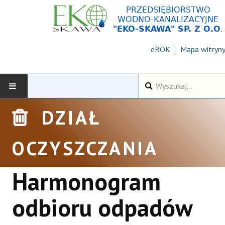
eBOK
Mapa witryn
Wyszukiwarka
DZIAŁ
AKTUALNOŚCI
DLA KLIENTÓW
OCZYSZCZANIA
ZAMÓWIENIA PUBLICZNE
Harmonogram
KONTAKT
odbioru odpadów
O SPÓŁCE