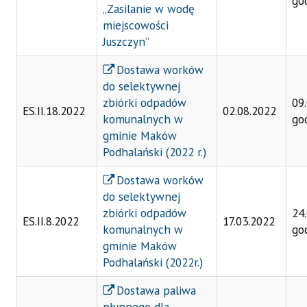
go
„Zasilanie w wodę
miejscowości
Juszczyn”
Dostawa worków
do selektywnej
zbiórki odpadów
09
ES.II.18.2022
02.08.2022
komunalnych w
go
gminie Maków
Podhalański (2022 r.)
Dostawa worków
do selektywnej
zbiórki odpadów
24
ES.II.8.2022
17.03.2022
komunalnych w
go
gminie Maków
Podhalański (2022r.)
Dostawa paliwa
płynnego dla