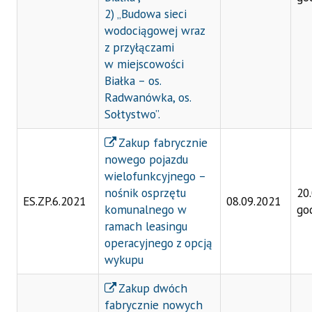
2) „Budowa sieci
wodociągowej wraz
z przyłączami
w miejscowości
Białka – os.
Radwanówka, os.
Sołtystwo”.
Zakup fabrycznie
nowego pojazdu
wielofunkcyjnego –
nośnik osprzętu
20
ES.ZP.6.2021
08.09.2021
komunalnego w
go
ramach leasingu
operacyjnego z opcją
wykupu
Zakup dwóch
fabrycznie nowych