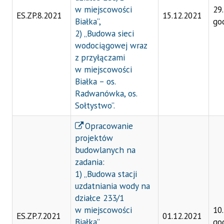
w miejscowości
29
ES.ZP.8.2021
15.12.2021
Białka”,
go
2) „Budowa sieci
wodociągowej wraz
z przyłączami
w miejscowości
Białka – os.
Radwanówka, os.
Sołtystwo”.
Opracowanie
projektów
budowlanych na
zadania:
1) „Budowa stacji
uzdatniania wody na
działce 233/1
w miejscowości
10
ES.ZP.7.2021
01.12.2021
Białka”,
go