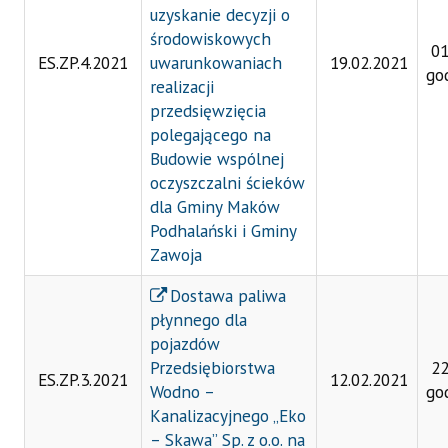
uzyskanie decyzji o
środowiskowych
01
ES.ZP.4.2021
uwarunkowaniach
19.02.2021
go
realizacji
przedsięwzięcia
polegającego na
Budowie wspólnej
oczyszczalni ścieków
dla Gminy Maków
Podhalański i Gminy
Zawoja
Dostawa paliwa
płynnego dla
pojazdów
Przedsiębiorstwa
22
ES.ZP.3.2021
12.02.2021
Wodno –
go
Kanalizacyjnego „Eko
– Skawa” Sp. z o.o. na