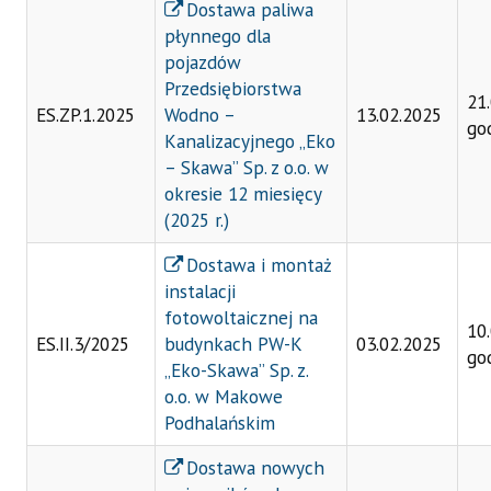
Dostawa paliwa
płynnego dla
pojazdów
Przedsiębiorstwa
21
ES.ZP.1.2025
Wodno –
13.02.2025
go
Kanalizacyjnego „Eko
– Skawa” Sp. z o.o. w
okresie 12 miesięcy
(2025 r.)
Dostawa i montaż
instalacji
fotowoltaicznej na
10
ES.II.3/2025
budynkach PW-K
03.02.2025
go
„Eko-Skawa” Sp. z.
o.o. w Makowe
Podhalańskim
Dostawa nowych