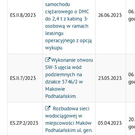
samochodu
ciężarowego o DMC
06
ES.II.8/2023
26.06.2023
do 2,4 t z kabiną 3-
go
osobową w ramach
leasingu
operacyjnego z opcją
wykupu.
Wykonanie otworu
SW-3 ujęcia wód
podziemnych na
06
ES.II.7/2023
23.05.2023
działce 5746/2 w
go
Makowie
Podhalańskim.
Rozbudowa sieci
wodociągowej w
20
ES.ZP.2/2023
miejscowości Maków
05.04.2023
go
Podhalańskim ul. gen.