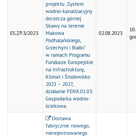
projektu „System
wodno-kanalizacyjny
dorzecza górnej
Skawy na terenie
10
ES.ZP.3/2023
Makowa
02.08.2023
go
Podhalańskiego,
Grzechyni i Białki”
w
ramach Programu
Fundusze Europejskie
na Infrastrukturę,
Klimat i
Środowisko
2021 – 2027,
działanie FENX.01.03.
Gospodarka wodno-
ściekowa
.
Dostawa
fabrycznie nowego,
nierejestrowanego