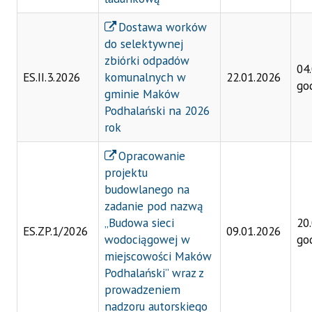
Dostawa worków
do selektywnej
zbiórki odpadów
04
ES.II.3.2026
komunalnych w
22.01.2026
go
gminie Maków
Podhalański na 2026
rok
Opracowanie
projektu
budowlanego na
zadanie pod nazwą
„Budowa sieci
20
ES.ZP.1/2026
09.01.2026
wodociągowej w
go
miejscowości Maków
Podhalański” wraz z
prowadzeniem
nadzoru autorskiego