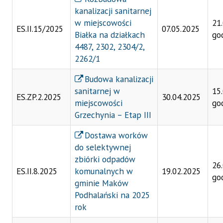
kanalizacji sanitarnej
w miejscowości
21
ES.II.15/2025
07.05.2025
Białka na działkach
go
4487, 2302, 2304/2,
2262/1
Budowa kanalizacji
sanitarnej w
15
ES.ZP.2.2025
30.04.2025
miejscowości
go
Grzechynia – Etap III
Dostawa worków
do selektywnej
zbiórki odpadów
26
ES.II.8.2025
komunalnych w
19.02.2025
go
gminie Maków
Podhalański na 2025
rok