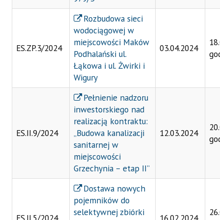
Rozbudowa sieci
wodociągowej w
miejscowości Maków
18
ES.ZP.3/2024
03.04.2024
Podhalański ul.
go
Łąkowa i ul. Żwirki i
Wigury
Pełnienie nadzoru
inwestorskiego nad
realizacją kontraktu:
20
ES.II.9/2024
„Budowa kanalizacji
12.03.2024
go
sanitarnej w
miejscowości
Grzechynia – etap II”
Dostawa nowych
pojemników do
selektywnej zbiórki
26
ES.II.5/2024
16.02.2024