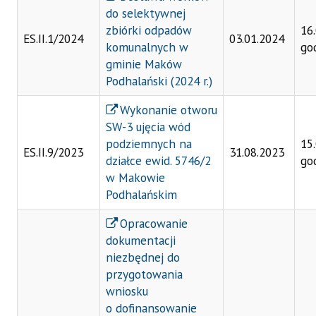
do selektywnej
zbiórki odpadów
16
ES.II.1/2024
03.01.2024
komunalnych w
go
gminie Maków
Podhalański (2024 r.)
Wykonanie otworu
SW-3 ujęcia wód
podziemnych na
15
ES.II.9/2023
31.08.2023
działce ewid. 5746/2
go
w Makowie
Podhalańskim
Opracowanie
dokumentacji
niezbędnej do
przygotowania
wniosku
o
dofinansowanie