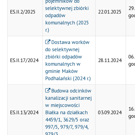
pojemników do
selektywnej zbiórki
29
ES.II.2/2025
22.01.2025
odpadów
go
komunalnych (2025
r.)
Dostawa worków
do selektywnej
zbiórki odpadów
06
ES.II.17/2024
28.11.2024
komunalnych w
go
gminie Maków
Podhalański (2024 r.)
Budowa odcinków
kanalizacji sanitarnej
w miejscowości
16
ES.II.13/2024
Białka na działkach
03.09.2024
go
4459/1, 3629/5 oraz
997/5, 979/7, 979/4,
979/3