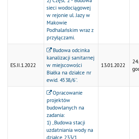
2) Część 2 - Budowa
sieci wodociągowej
w rejonie ul. Jazy w
Makowie
Podhalańskim wraz z
przyłączami
.
Budowa odcinka
kanalizacji sanitarnej
24
ES.II.1.2022
w miejscowości
13.01.2022
go
Białka na działce nr
ewid. 4538/6”.
Opracowanie
projektów
budowlanych na
zadania:
1) „Budowa stacji
uzdatniania wody na
działce 233/1