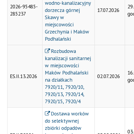
wodno-kanalizacyjny
2026-95485-
29
dorzecza górnej
17.07.2026
285237
go
Skawy w
miejscowości
Grzechynia i Maków
Podhalański
Rozbudowa
kanalizacji sanitarnej
w miejscowości
Maków Podhalański
16
ES.II.13.2026
02.07.2026
na działkach
go
7920/11, 7920/10,
7920/13, 7920/14,
7920/15, 7920/4
Dostawa worków
do selektywnej
zbiórki odpadów
03