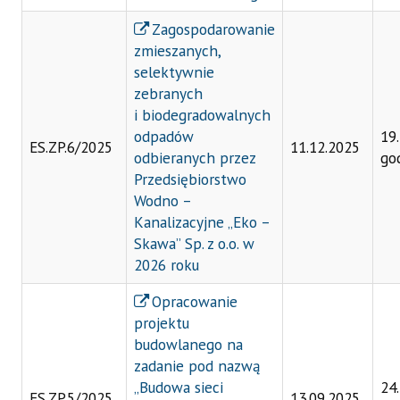
Zagospodarowanie
zmieszanych,
selektywnie
zebranych
i
biodegradowalnych
odpadów
19
ES.ZP.6/2025
11.12.2025
odbieranych przez
go
Przedsiębiorstwo
Wodno –
Kanalizacyjne „Eko –
Skawa” Sp. z
o.o. w
2026 roku
Opracowanie
projektu
budowlanego na
zadanie pod nazwą
„Budowa sieci
24
ES.ZP.5/2025
13.09.2025