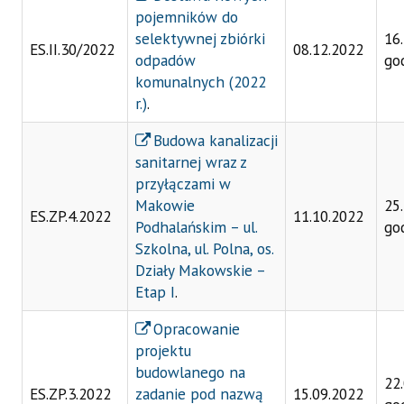
pojemników do
selektywnej zbiórki
16
ES.II.30/2022
08.12.2022
odpadów
go
komunalnych (2022
r.)
.
Budowa kanalizacji
sanitarnej wraz z
przyłączami w
Makowie
25
ES.ZP.4.2022
11.10.2022
Podhalańskim – ul.
go
Szkolna, ul. Polna, os.
Działy Makowskie –
Etap I
.
Opracowanie
projektu
budowlanego na
22
ES.ZP.3.2022
zadanie pod nazwą
15.09.2022