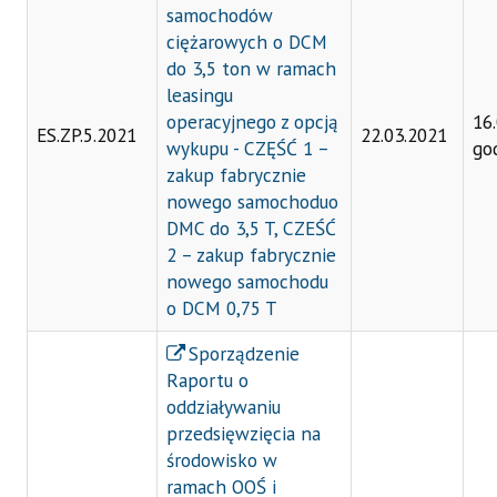
samochodów
ciężarowych o DCM
do 3,5 ton w ramach
leasingu
operacyjnego z opcją
16
ES.ZP.5.2021
22.03.2021
wykupu - CZĘŚĆ 1 –
go
zakup fabrycznie
nowego samochoduo
DMC do 3,5 T, CZEŚĆ
2 – zakup fabrycznie
nowego samochodu
o DCM 0,75 T
Sporządzenie
Raportu o
oddziaływaniu
przedsięwzięcia na
środowisko w
ramach OOŚ i