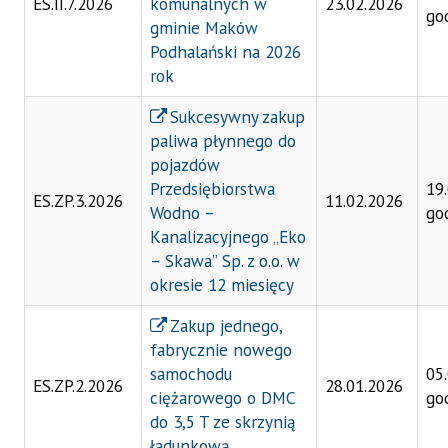
ES.II.7.2026
komunalnych w
23.02.2026
go
gminie Maków
Podhalański na 2026
rok
Sukcesywny zakup
paliwa płynnego do
pojazdów
Przedsiębiorstwa
19
ES.ZP.3.2026
11.02.2026
Wodno –
go
Kanalizacyjnego „Eko
– Skawa” Sp. z o.o. w
okresie 12 miesięcy
Zakup jednego,
fabrycznie nowego
samochodu
05
ES.ZP.2.2026
28.01.2026
ciężarowego o DMC
go
do 3,5 T ze skrzynią
ładunkową