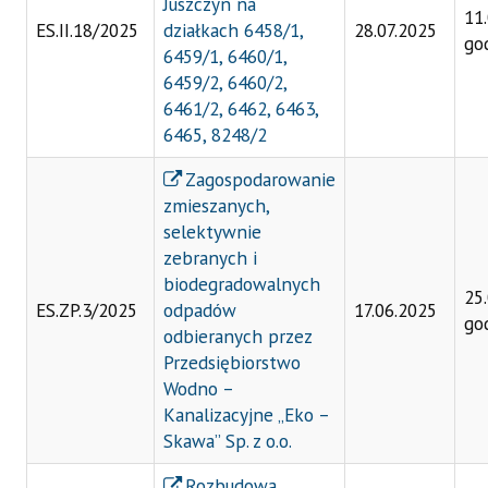
Juszczyn na
11
ES.II.18/2025
działkach 6458/1,
28.07.2025
go
6459/1, 6460/1,
6459/2, 6460/2,
6461/2, 6462, 6463,
6465, 8248/2
Zagospodarowanie
zmieszanych,
selektywnie
zebranych i
biodegradowalnych
25
ES.ZP.3/2025
odpadów
17.06.2025
go
odbieranych przez
Przedsiębiorstwo
Wodno –
Kanalizacyjne „Eko –
Skawa” Sp. z o.o.
Rozbudowa