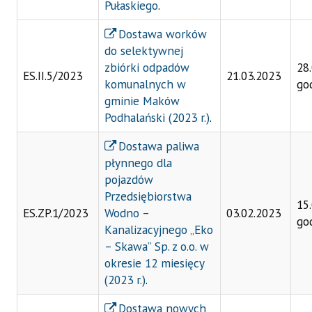
Pułaskiego
.
Dostawa worków
do selektywnej
zbiórki odpadów
28
ES.II.5/2023
21.03.2023
komunalnych w
go
gminie Maków
Podhalański (2023 r.)
.
Dostawa paliwa
płynnego dla
pojazdów
Przedsiębiorstwa
15
ES.ZP.1/2023
Wodno –
03.02.2023
go
Kanalizacyjnego „Eko
– Skawa” Sp. z o.o. w
okresie 12 miesięcy
(2023 r.)
.
Dostawa nowych