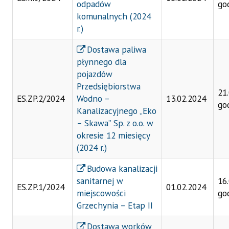
odpadów
go
komunalnych (2024
r.)
Dostawa paliwa
płynnego dla
pojazdów
Przedsiębiorstwa
21
ES.ZP.2/2024
Wodno –
13.02.2024
go
Kanalizacyjnego „Eko
– Skawa” Sp. z o.o. w
okresie 12 miesięcy
(2024 r.)
Budowa kanalizacji
sanitarnej w
16
ES.ZP.1/2024
01.02.2024
miejscowości
go
Grzechynia – Etap II
Dostawa worków