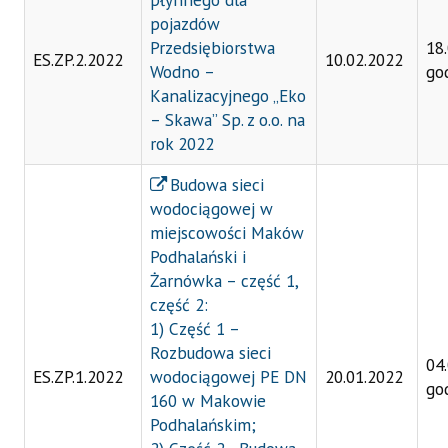
pojazdów
Przedsiębiorstwa
18
ES.ZP.2.2022
10.02.2022
Wodno –
go
Kanalizacyjnego „Eko
– Skawa” Sp. z o.o. na
rok 2022
Budowa sieci
wodociągowej w
miejscowości Maków
Podhalański i
Żarnówka – część 1,
część 2:
1) Część 1 –
Rozbudowa sieci
04
ES.ZP.1.2022
wodociągowej PE DN
20.01.2022
go
160 w Makowie
Podhalańskim;