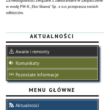
Za niedogodności związane z zakłóceniami w zaopatrzenie
w wodę PW-K „Eko-Skawa” Sp . z o.o. przeprasza swoich
odbiorców.
AKTUALNOŚCI
Awarie i remonty
Komunikaty
Pozostałe informacje
MENU GŁÓWNE
Aktualności