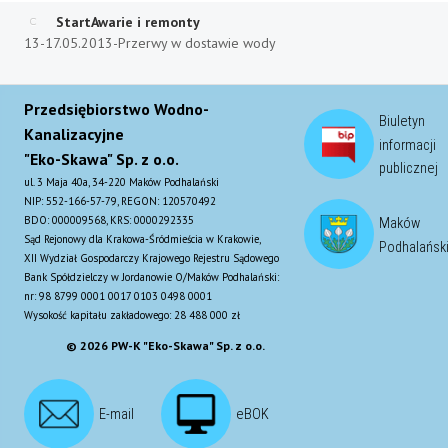
Start
Awarie i remonty
13-17.05.2013-Przerwy w dostawie wody
Przedsiębiorstwo Wodno-
Biuletyn
Kanalizacyjne
informacji
"Eko-Skawa" Sp. z o.o.
publicznej
ul. 3 Maja 40a, 34-220 Maków Podhalański
NIP: 552-166-57-79, REGON: 120570492
BDO: 000009568, KRS: 0000292335
Maków
Sąd Rejonowy dla Krakowa-Śródmieścia w Krakowie,
Podhalańsk
XII Wydział Gospodarczy Krajowego Rejestru Sądowego
Bank Spółdzielczy w Jordanowie O/Maków Podhalański:
nr: 98 8799 0001 0017 0103 0498 0001
Wysokość kapitału zakładowego: 28 488 000 zł
© 2026 PW-K "Eko-Skawa" Sp. z o.o.
E-mail
eBOK