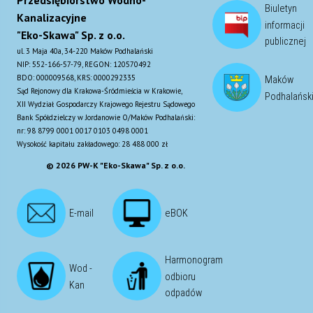
Biuletyn
Kanalizacyjne
informacji
"Eko-Skawa" Sp. z o.o.
publicznej
ul. 3 Maja 40a, 34-220 Maków Podhalański
NIP: 552-166-57-79, REGON: 120570492
BDO: 000009568, KRS: 0000292335
Maków
Sąd Rejonowy dla Krakowa-Śródmieścia w Krakowie,
Podhalańsk
XII Wydział Gospodarczy Krajowego Rejestru Sądowego
Bank Spółdzielczy w Jordanowie O/Maków Podhalański:
nr: 98 8799 0001 0017 0103 0498 0001
Wysokość kapitału zakładowego: 28 488 000 zł
© 2026 PW-K "Eko-Skawa" Sp. z o.o.
E-mail
eBOK
Harmonogram
Wod -
odbioru
Kan
odpadów