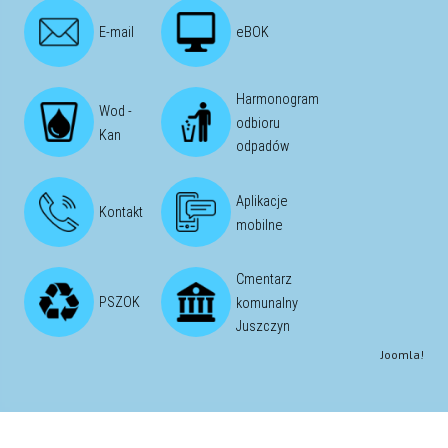
E-mail
eBOK
Harmonogram
Wod -
odbioru
Kan
odpadów
Aplikacje
Kontakt
mobilne
Cmentarz
PSZOK
komunalny
Juszczyn
Joomla!