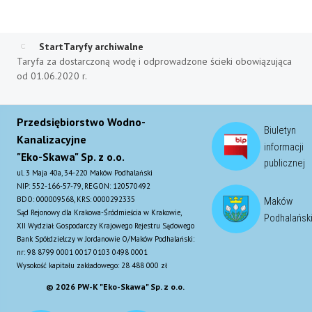
Start
Taryfy archiwalne
Taryfa za dostarczoną wodę i odprowadzone ścieki obowiązująca
od 01.06.2020 r.
Przedsiębiorstwo Wodno-
Biuletyn
Kanalizacyjne
informacji
"Eko-Skawa" Sp. z o.o.
publicznej
ul. 3 Maja 40a, 34-220 Maków Podhalański
NIP: 552-166-57-79, REGON: 120570492
BDO: 000009568, KRS: 0000292335
Maków
Sąd Rejonowy dla Krakowa-Śródmieścia w Krakowie,
Podhalańsk
XII Wydział Gospodarczy Krajowego Rejestru Sądowego
Bank Spółdzielczy w Jordanowie O/Maków Podhalański:
nr: 98 8799 0001 0017 0103 0498 0001
Wysokość kapitału zakładowego: 28 488 000 zł
© 2026 PW-K "Eko-Skawa" Sp. z o.o.